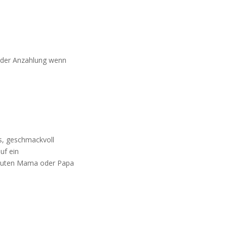
g der Anzahlung wenn
s, geschmackvoll
uf ein
Minuten Mama oder Papa