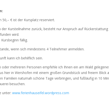
n:
50,– € ist der Kursplatz reserviert.
on der Kursteilnahme zurück, besteht nur Anspruch auf Rückerstattun
funden wird.
Kursbeginn fällig.
ande, wenn sich mindestens 4 Teilnehmer anmelden.
nft kann ich behilflich sein.
ei oder mehreren Personen empfehle ich Ihnen ein am Wald gelegene
aus hier in Wershofen mit einem großen Grundstück und freiem Blick a
n Familien naturnah schöne Tage verbringen, und fußläufig in 10 
auerei besuchen.
e unter:
www.ferienhauseifel.wordpress.com